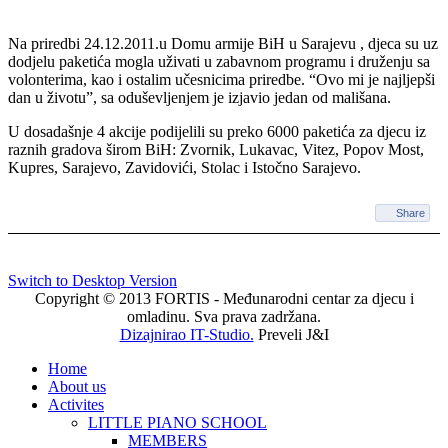
Na priredbi 24.12.2011.u Domu armije BiH u Sarajevu , djeca su uz
dodjelu paketića mogla uživati u zabavnom programu i druženju sa
volonterima, kao i ostalim učesnicima priredbe. “Ovo mi je najljepši
dan u životu”, sa oduševljenjem je izjavio jedan od mališana.
U dosadašnje 4 akcije podijelili su preko 6000 paketića za djecu iz
raznih gradova širom BiH: Zvornik, Lukavac, Vitez, Popov Most,
Kupres, Sarajevo, Zavidovići, Stolac i Istočno Sarajevo.
Share
Switch to Desktop Version
Copyright © 2013 FORTIS - Međunarodni centar za djecu i
omladinu. Sva prava zadržana.
Dizajnirao IT-Studio.
Preveli J&I
Home
About us
Activites
LITTLE PIANO SCHOOL
MEMBERS