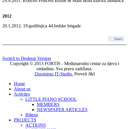
29.9.2011. Koncert Princess krofne & Mala škola klavira Jablanica
2012
20.1.2012. 19.godišnjica 44.brdske brigade
Share
Switch to Desktop Version
Copyright © 2013 FORTIS - Međunarodni centar za djecu i
omladinu. Sva prava zadržana.
Dizajnirao IT-Studio.
Preveli J&I
Home
About us
Activites
LITTLE PIANO SCHOOL
MEMBERS
NEWSPAPER ARTICLES
Biltens
PROJECTS
ACTIONS