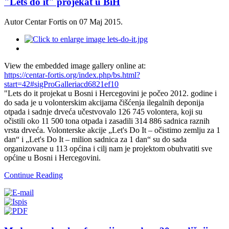
"Lets do it" projekat u BiH
Autor Centar Fortis on
07 Maj 2015
.
View the embedded image gallery online at:
https://centar-fortis.org/index.php/bs.html?
start=42#sigProGalleriacd6821ef10
"Lets do it projekat u Bosni i Hercegovini je počeo 2012. godine i
do sada je u volonterskim akcijama čišćenja ilegalnih deponija
otpada i sadnje drveća učestvovalo 126 745 volontera, koji su
očistili oko 11 500 tona otpada i zasadili 314 886 sadnica raznih
vrsta drveća. Volonterske akcije „Let's Do It – očistimo zemlju za 1
dan“ i „Let's Do It – milion sadnica za 1 dan“ su do sada
organizovane u 113 općina i cilj nam je projektom obuhvatiti sve
općine u Bosni i Hercegovini.
Continue Reading