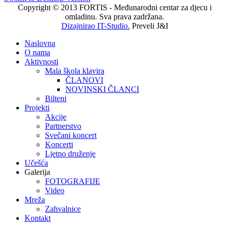
Copyright © 2013 FORTIS - Međunarodni centar za djecu i
omladinu. Sva prava zadržana.
Dizajnirao IT-Studio.
Preveli J&I
Naslovna
O nama
Aktivnosti
Mala škola klavira
ČLANOVI
NOVINSKI ČLANCI
Bilteni
Projekti
Akcije
Partnerstvo
Svečani koncert
Koncerti
Ljetno druženje
Učešća
Galerija
FOTOGRAFIJE
Video
Mreža
Zahvalnice
Kontakt