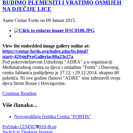
BUDIMO PLEMENITI I VRATIMO OSMIJEH
NA DJEČIJE LICE
Autor Centar Fortis on
09 Januar 2015
.
View the embedded image gallery online at:
https://centar-fortis.org/index.php/bs.html?
start=42#sigProGalleriac80a23e27a
Pod pokroviteljstvom Udruženja "ADRA" a u organizaciji
Međunarodnog centra za djecu i omladinu "Fortis" i Dnevnog
centra Jablanica podijeljeno je 27.12. i 29.12.2014. ukupno 80
paketića. Ni ove godine članovi "ADRE" nisu zaboravili svoju
djecu širom Bosne i Hercegovine.
Continue Reading
Više članaka...
Novogodišnja čestitka Centra "FORTIS"
Početak
«
1
2
3
4
5
6
7
8
9
10
»
Kraj
Switch to Desktop Version