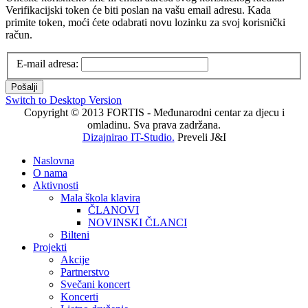
Verifikacijski token će biti poslan na vašu email adresu. Kada
primite token, moći ćete odabrati novu lozinku za svoj korisnički
račun.
E-mail adresa:
Pošalji
Switch to Desktop Version
Copyright © 2013 FORTIS - Međunarodni centar za djecu i
omladinu. Sva prava zadržana.
Dizajnirao IT-Studio.
Preveli J&I
Naslovna
O nama
Aktivnosti
Mala škola klavira
ČLANOVI
NOVINSKI ČLANCI
Bilteni
Projekti
Akcije
Partnerstvo
Svečani koncert
Koncerti