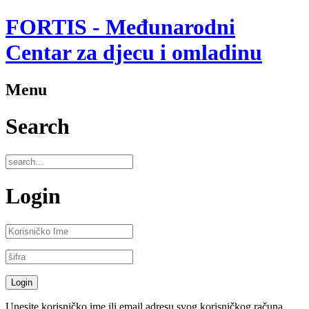
FORTIS - Međunarodni
Centar za djecu i omladinu
Menu
Search
Login
Unesite korisničko ime ili email adresu svog korisničkog računa.